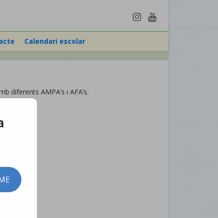
acte
Calendari escolar
mb diferents AMPA’s i AFA’s.
a
-ME