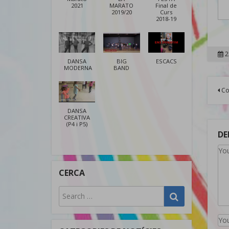
2021
MARATO
Final de
2019/20
Curs
2018-19
2
DANSA
BIG
ESCACS
MODERNA
BAND
N
Co
d
DANSA
CREATIVA
(P4 i P5)
DE
CERCA