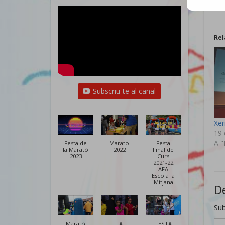
Rel
Subscriu-te al canal
Xer
19 
A "
Festa de
Marato
Festa
la Marató
2022
Final de
2023
Curs
2021-22
AFA
Escola la
Mitjana
D
Sub
Escriviu 
Marató
LA
FESTA