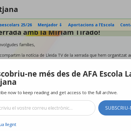
tjana
raescolars 25/26
Menjador ⇓
Aportacions a l’Escola
Cont
errada amb la Miriam Tirado!
volgudes famílies,
compartim la notícia de Lleida TV de la xerrada que hem organitzat a
ps://lleidatv.alacarta.cat/cafeina2/capitol/cap-166
cobriu-ne més des de AFA Escola L
jana
parteix això:
ibe now to keep reading and get access to the full archive.
Facebook
X
correu electrònic…
SUBSCRIU
agrada:
a llegint