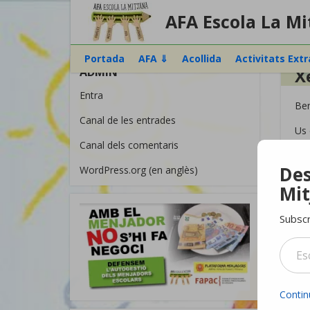
AFA Escola La Mi
Portada
AFA ⇓
Acollida
Activitats Ext
ADMIN
X
Entra
Ben
Canal de les entrades
Us 
Canal dels comentaris
htt
Des
WordPress.org (en anglès)
Mit
Com
Subscr
Escriviu el vostre 
Us 
Continu